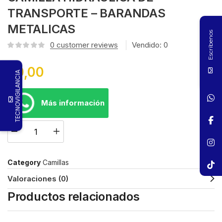
TRANSPORTE – BARANDAS
METALICAS
Escríbenos
0
customer reviews
Vendido:
0
$
0,00
TECNOVIGILANCIA
Más información
Category
Camillas
Valoraciones (0)
Productos relacionados