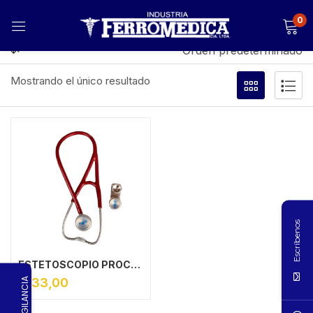
0
Filtrar
Orden predeterminado
Mostrando el único resultado
Escríbenos
ESTETOSCOPIO PROCARDIAL – ACERO INOXIDABLE – DOS CAMPANAS
$
133,00